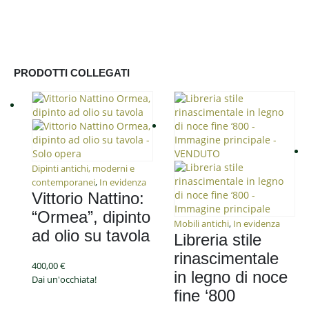
Compravendita d'Arte
Via Bobbio 160-162 R
16137 Genova - Italy
Telefono: +39 351 5808194
PRODOTTI COLLEGATI
Site Map
Home
|
Chi siamo
|
Servizi
|
Acquisto
|
Vendita
|
Contatti
Dipinti antichi, moderni e
contemporanei
,
In evidenza
SEGUICI SU:
Vittorio Nattino:
“Ormea”, dipinto
Mobili antichi
,
In evidenza
ad olio su tavola
Libreria stile
rinascimentale
Privacy
400,00
€
in legno di noce
Dai un'occhiata!
Privacy policy
fine ‘800
Cookies policy