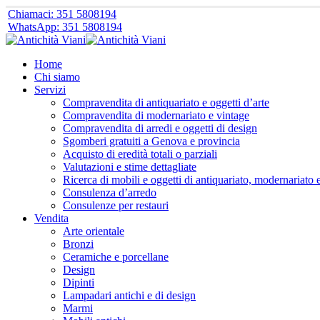
Chiamaci: 351 5808194
WhatsApp: 351 5808194
Home
Chi siamo
Servizi
Compravendita di antiquariato e oggetti d’arte
Compravendita di modernariato e vintage
Compravendita di arredi e oggetti di design
Sgomberi gratuiti a Genova e provincia
Acquisto di eredità totali o parziali
Valutazioni e stime dettagliate
Ricerca di mobili e oggetti di antiquariato, modernariato 
Consulenza d’arredo
Consulenze per restauri
Vendita
Arte orientale
Bronzi
Ceramiche e porcellane
Design
Dipinti
Lampadari antichi e di design
Marmi