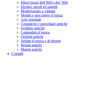
Pittori liguri dell’800 e del ‘900
Design: arredi ed oggetti
Modernariato e vintage
Mobili e specchiere d’epoca
Arte orientale
Ceramiche e porcellane antiche
Sculture antiche
Lampadari d’epoca
Orologi antichi
Sedute d’epoca e di design
Bronzi antichi
Marmi antichi
Contatti