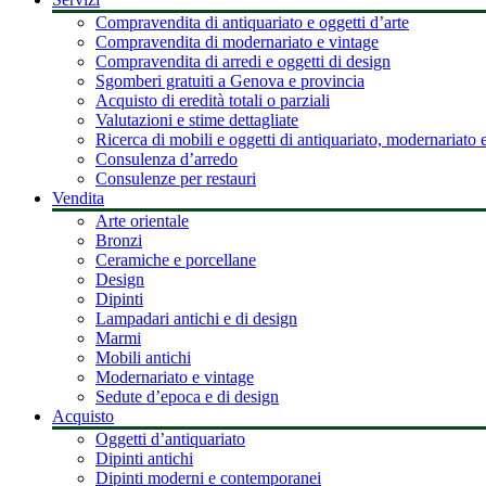
Compravendita di antiquariato e oggetti d’arte
Compravendita di modernariato e vintage
Compravendita di arredi e oggetti di design
Sgomberi gratuiti a Genova e provincia
Acquisto di eredità totali o parziali
Valutazioni e stime dettagliate
Ricerca di mobili e oggetti di antiquariato, modernariato 
Consulenza d’arredo
Consulenze per restauri
Vendita
Arte orientale
Bronzi
Ceramiche e porcellane
Design
Dipinti
Lampadari antichi e di design
Marmi
Mobili antichi
Modernariato e vintage
Sedute d’epoca e di design
Acquisto
Oggetti d’antiquariato
Dipinti antichi
Dipinti moderni e contemporanei