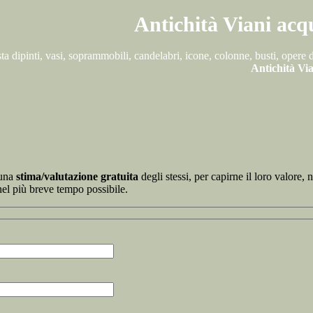
Antichità Viani acqu
ta dipinti, vasi, soprammobili, candelabri, icone, colonne, busti, opere 
Antichità Vi
 una
stima/valutazione gratuita
degli stessi, per capirne il loro valore,
nel più breve tempo possibile.