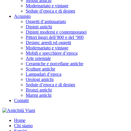
Mobili antichi
Modernariato e vintage
Sedute d’epoca e di design
Acquisto
Oggetti d’antiquariato
Dipinti antichi
Dipinti moderni e contemporanei
Pittori liguri dell’800 e del ‘900
Design: arredi ed oggetti
Modernariato e vintage
Mobili e specchiere d’epoca
Arte orientale
Ceramiche e porcellane antiche
Sculture antiche
Lampadari d’epoca
Orologi antichi
Sedute d’epoca e di design
Bronzi antichi
Marmi antichi
Contatti
Home
Chi siamo
Servizi