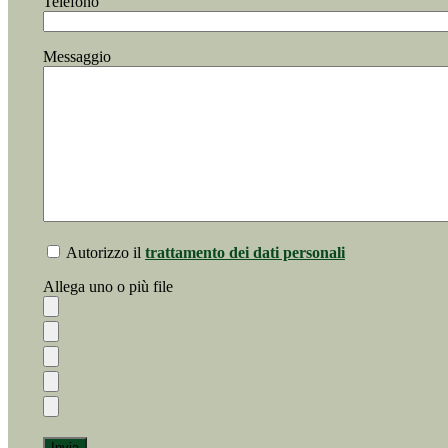
Telefono
Messaggio
Autorizzo il
trattamento dei dati personali
Allega uno o più file