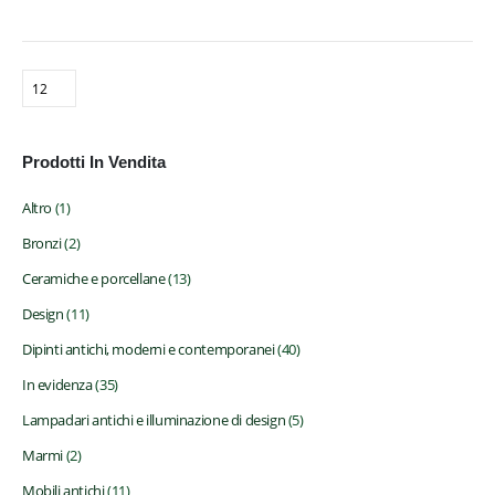
Prodotti In Vendita
Altro
(1)
Bronzi
(2)
Antichità Viani
Ceramiche e porcellane
(13)
Design
(11)
Compravendita d'Arte
Via Bobbio 160-162 R
Dipinti antichi, moderni e contemporanei
(40)
16137 Genova - Italy
In evidenza
(35)
Telefono: +39 351 5808194
Lampadari antichi e illuminazione di design
(5)
Marmi
(2)
Site Map
Mobili antichi
(11)