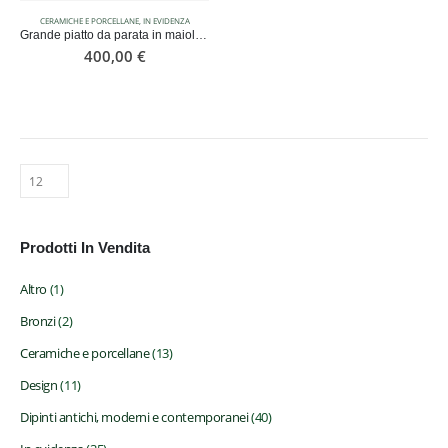
CERAMICHE E PORCELLANE
,
IN EVIDENZA
Grande piatto da parata in maiolica policroma lustrata Gualdo Tadino, manifattura I.C.A.P., XX secolo
400,00
€
Antichità Viani
Prodotti In Vendita
Altro
(1)
Compravendita d'Arte
Via Bobbio 160-162 R
Bronzi
(2)
16137 Genova - Italy
Ceramiche e porcellane
(13)
Telefono: +39 351 5808194
Design
(11)
Dipinti antichi, moderni e contemporanei
(40)
Site Map