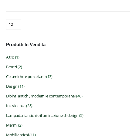
Prodotti In Vendita
Altro
(1)
Bronzi
(2)
Antichità Viani
Ceramiche e porcellane
(13)
Design
(11)
Compravendita d'Arte
Via Bobbio 160-162 R
Dipinti antichi, moderni e contemporanei
(40)
16137 Genova - Italy
In evidenza
(35)
Telefono: +39 351 5808194
Lampadari antichi e illuminazione di design
(5)
Marmi
(2)
Site Map
Mobili antichi
(11)