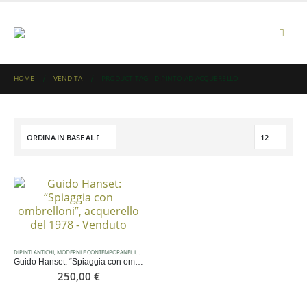
HOME
VENDITA
PRODUCT TAG -
DIPINTO AD ACQUERELLO
DIPINTI ANTICHI, MODERNI E CONTEMPORANEI
,
IN EVIDENZA
Guido Hanset: “Spiaggia con ombrelloni”, acquerello del 1978
250,00
€